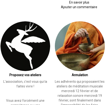
En savoir plus
sur
Ajouter un commentaire
Journée
conte
au
Saint
Hubert
Proposez vos ateliers
Annulation
L'association, c'est vous qui la
Les adhérents qui proposaient les
faites vivre !
ateliers de méditation musicale
mercredi 12 février et de
relaxation sonore mercredi 19
février, sont finalement dans
Vous avez forcément une