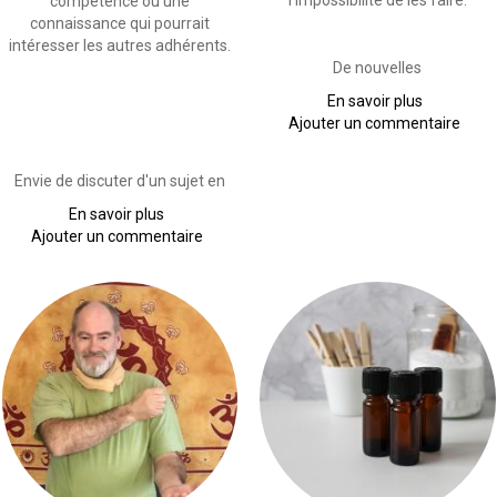
l'impossibilité de les faire.
compétence ou une
connaissance qui pourrait
intéresser les autres adhérents.
De nouvelles
En savoir plus
sur
Ajouter un commentaire
Annulatio
Envie de discuter d'un sujet en
En savoir plus
sur
Ajouter un commentaire
Proposez
vos
ateliers