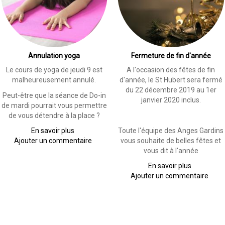
Annulation yoga
Fermeture de fin d'année
Le cours de yoga de jeudi 9 est
A l'occasion des fêtes de fin
malheureusement annulé.
d'année, le St Hubert sera fermé
du 22 décembre 2019 au 1er
Peut-être que la séance de Do-in
janvier 2020 inclus.
de mardi pourrait vous permettre
de vous détendre à la place ?
En savoir plus
sur
Toute l'équipe des Anges Gardins
Ajouter un commentaire
Annulation
vous souhaite de belles fêtes et
yoga
vous dit à l'année
En savoir plus
sur
Ajouter un commentaire
Fermeture
de
fin
d'année