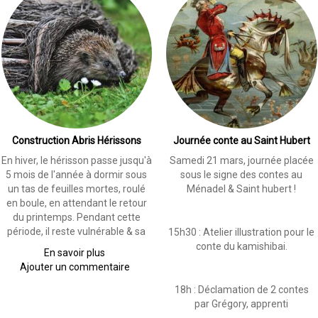
Construction Abris Hérissons
Journée conte au Saint Hubert
En hiver, le hérisson passe jusqu'à
Samedi 21 mars, journée placée
5 mois de l'année à dormir sous
sous le signe des contes au
un tas de feuilles mortes, roulé
Ménadel & Saint hubert !
en boule, en attendant le retour
du printemps. Pendant cette
période, il reste vulnérable & sa
15h30 : Atelier illustration pour le
conte du kamishibai.
En savoir plus
sur
Ajouter un commentaire
Construction
Abris
18h : Déclamation de 2 contes
Hérissons
par Grégory, apprenti