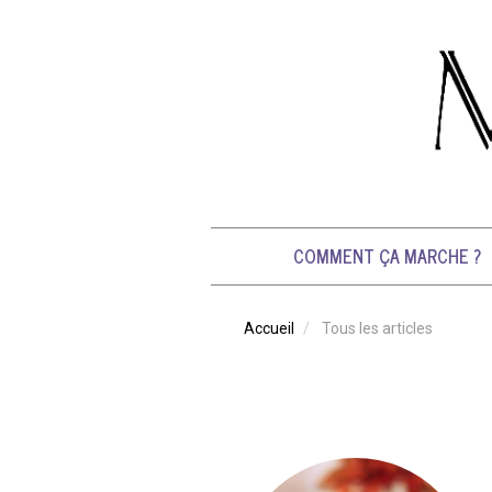
Image
Aller
au
contenu
principal
Navigation
principale
COMMENT ÇA MARCHE ?
Accueil
Tous les articles