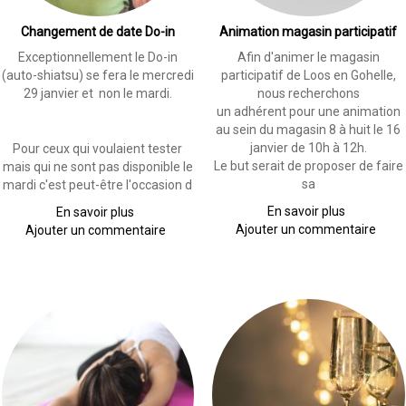
Changement de date Do-in
Animation magasin participatif
Exceptionnellement le Do-in
Afin d'animer le magasin
(auto-shiatsu) se fera le mercredi
participatif de Loos en Gohelle,
29 janvier et non le mardi.
nous recherchons
un adhérent pour une animation
au sein du magasin 8 à huit le 16
janvier de 10h à 12h.
Pour ceux qui voulaient tester
Le but serait de proposer de faire
mais qui ne sont pas disponible le
sa
mardi c'est peut-être l'occasion d
En savoir plus
sur
En savoir plus
sur
Ajouter un commentaire
Animation
Ajouter un commentaire
Changement
magasin
de
participati
date
Do-
in