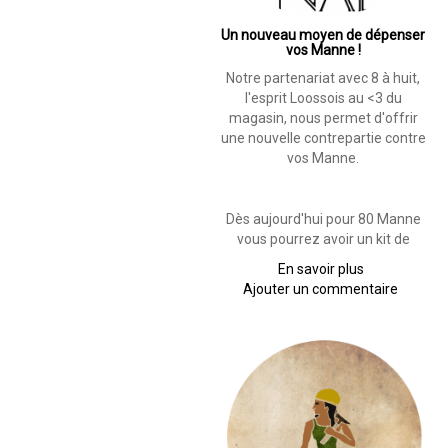
Un nouveau moyen de dépenser
vos Manne !
Notre partenariat avec 8 à huit,
l'esprit Loossois au <3 du
magasin, nous permet d'offrir
une nouvelle contrepartie contre
vos Manne.
Dès aujourd'hui pour 80 Manne
vous pourrez avoir un kit de
En savoir plus
sur
Ajouter un commentaire
Un
nouveau
moyen
de
dépenser
vos
Manne
!