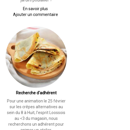
jardin/poulailler ?
En savoir plus
sur
Ajouter un commentaire
Viens
mon
poussin
!
Recherche d'adhérent
Pour une animation le 25 février
sur les crêpes alternatives au
sein du 8 à Huit, l'esprit Loossois
au <3 du magasin, nous
recherchons un adhérent pour