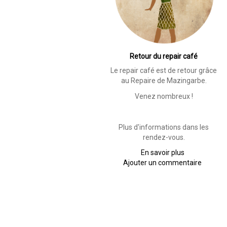
Retour du repair café
Le repair café est de retour grâce
au Repaire de Mazingarbe.
Venez nombreux !
Plus d'informations dans les
rendez-vous.
En savoir plus
sur
Ajouter un commentaire
Retour
du
repair
café
Pagination