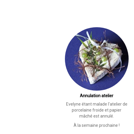
Observation
de
la
Faune
&
la
Flore
depuis
chez
soi
Annulation atelier
Evelyne étant malade l'atelier de
porcelaine froide et papier
mâché est annulé.
À la semaine prochaine !