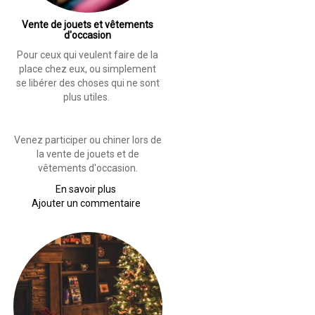
Vente de jouets et vêtements
d'occasion
Pour ceux qui veulent faire de la
place chez eux, ou simplement
se libérer des choses qui ne sont
plus utiles.
Venez participer ou chiner lors de
la vente de jouets et de
vêtements d'occasion.
En savoir plus
sur
Ajouter un commentaire
Vente
f
de
jouets
et
vêtements
d'occasion