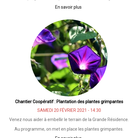
En savoir plus
sur
Chantier
Coopératif
:
Plantation
des
petits
fruits
rouges
Chantier Coopératif : Plantation des plantes grimpantes
SAMEDI 20 FÉVRIER 2021 - 14:30
Venez nous aider à embellir le terrain de la Grande Résidence.
Au programme, on met en place les plantes grimpantes.