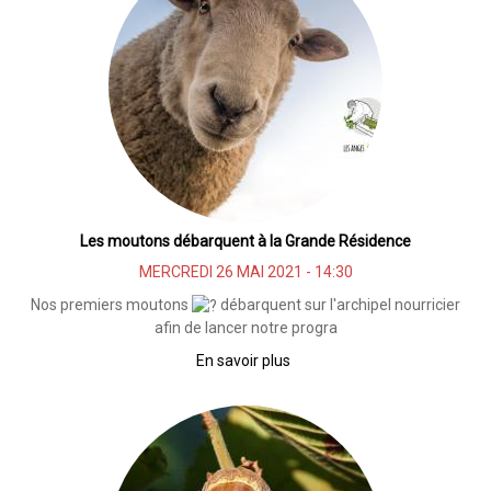
crée
un
archipel
-
Gîte
pour
insectes
Les moutons débarquent à la Grande Résidence
MERCREDI 26 MAI 2021 - 14:30
Nos premiers moutons
débarquent sur l'archipel nourricier
afin de lancer notre progra
En savoir plus
sur
Les
moutons
débarquent
à
la