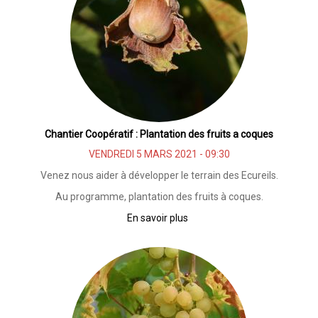
Grande
Résidence
Chantier Coopératif : Plantation des fruits a coques
VENDREDI 5 MARS 2021 - 09:30
Venez nous aider à développer le terrain des Ecureils.
Au programme, plantation des fruits à coques.
En savoir plus
sur
Chantier
Coopératif
:
Plantation
des
fruits
a