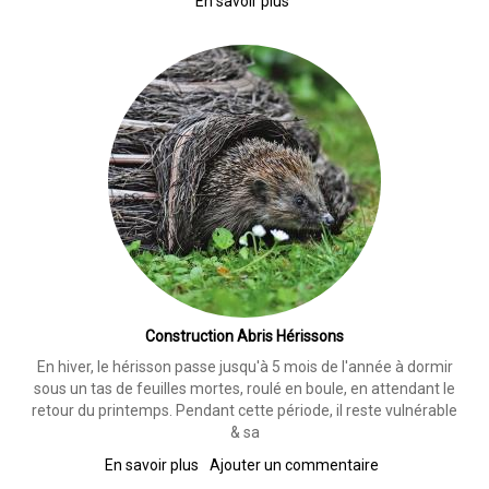
En savoir plus
sur
Chantier
Coopératif
:
Plantation
des
plantes
grimpantes
Construction Abris Hérissons
En hiver, le hérisson passe jusqu'à 5 mois de l'année à dormir
sous un tas de feuilles mortes, roulé en boule, en attendant le
retour du printemps. Pendant cette période, il reste vulnérable
& sa
En savoir plus
sur
Ajouter un commentaire
Construction