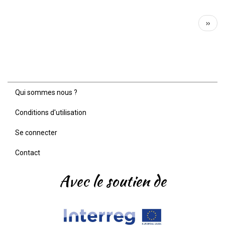
Abris
Pagination
Hérissons
Page
››
suiva
Qui sommes nous ?
Menu
Pied
Conditions d'utilisation
de
page
Se connecter
Contact
Avec le soutien de