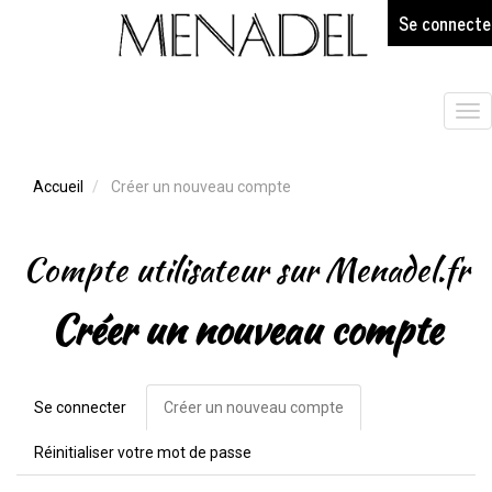
age
Aller
Se connecte
au
contenu
principal
Tog
nav
Accueil
Créer un nouveau compte
Compte utilisateur sur Menadel.fr
Créer un nouveau compte
Se connecter
Créer un nouveau compte
(onglet
Onglets
actif)
principaux
Réinitialiser votre mot de passe