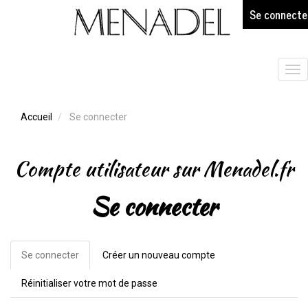
age
Aller
Se connecte
au
contenu
principal
Tog
nav
Accueil
Se connecter
Compte utilisateur sur Menadel.fr
Se connecter
Se connecter
(onglet
Créer un nouveau compte
Onglets
actif)
principaux
Réinitialiser votre mot de passe