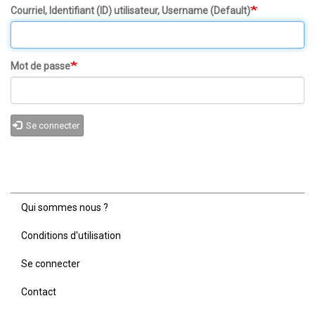
Courriel, Identifiant (ID) utilisateur, Username (Default)
Mot de passe
Se connecter
Qui sommes nous ?
Menu
Pied
Conditions d'utilisation
de
page
Se connecter
Contact