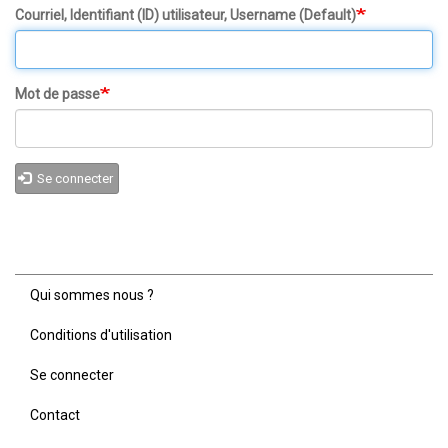
Courriel, Identifiant (ID) utilisateur, Username (Default)
Mot de passe
Se connecter
Qui sommes nous ?
Menu
Pied
Conditions d'utilisation
de
page
Se connecter
Contact