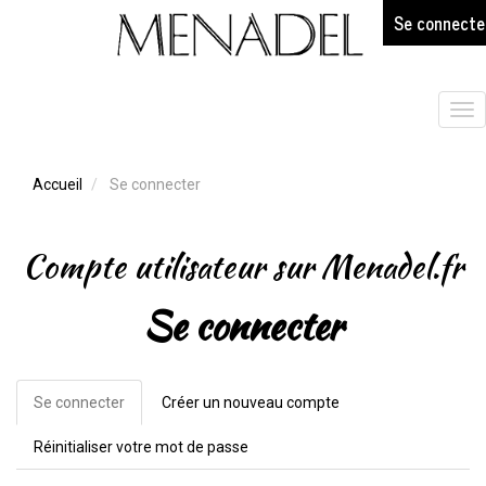
age
Aller
Se connecte
au
contenu
principal
Tog
nav
Accueil
Se connecter
Compte utilisateur sur Menadel.fr
Se connecter
Se connecter
(onglet
Créer un nouveau compte
Onglets
actif)
principaux
Réinitialiser votre mot de passe