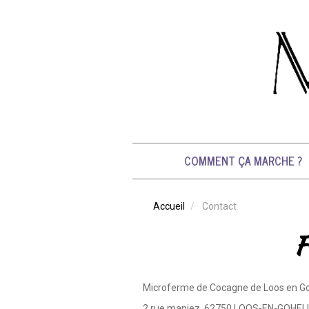
Image
Aller
au
contenu
principal
Navigation
principale
COMMENT ÇA MARCHE ?
Accueil
Contact
F
Microferme de Cocagne de Loos en Go
2 rue maniez, 62750 LOOS-EN-GOHEL