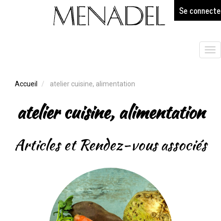
age
Aller
Se connecte
au
contenu
principal
Tog
nav
Accueil
atelier cuisine, alimentation
atelier cuisine, alimentation
Articles et Rendez-vous associés