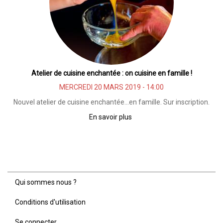
Atelier de cuisine enchantée : on cuisine en famille !
MERCREDI 20 MARS 2019 - 14:00
Nouvel atelier de cuisine enchantée...en famille. Sur inscription.
En savoir plus
sur
Atelier
de
cuisine
enchantée
:
on
Qui sommes nous ?
Menu
cuisine
Pied
en
Conditions d'utilisation
de
famille
page
!
Se connecter