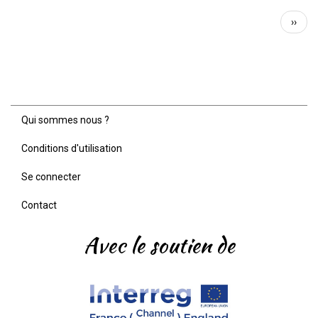
participatif
Pagination
:
Page
››
Montage
suiva
de
composteurs
Qui sommes nous ?
Menu
Pied
Conditions d'utilisation
de
page
Se connecter
Contact
Avec le soutien de