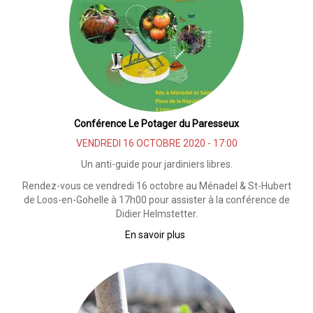
jachère
fleurie
Conférence Le Potager du Paresseux
VENDREDI 16 OCTOBRE 2020 - 17:00
Un anti-guide pour jardiniers libres.
Rendez-vous ce vendredi 16 octobre au Ménadel & St-Hubert
de Loos-en-Gohelle à 17h00 pour assister à la conférence de
Didier Helmstetter.
En savoir plus
sur
Conférence
Le
Potager
du
Paresseux