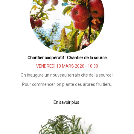
du
Lyonnais
Chantier coopératif : Chantier de la source
VENDREDI 13 MARS 2020 - 10:30
On inaugure un nouveau terrain cité de la source !
Pour commencer, on plante des arbres fruitiers.
En savoir plus
sur
Chantier
coopératif
:
Chantier
de