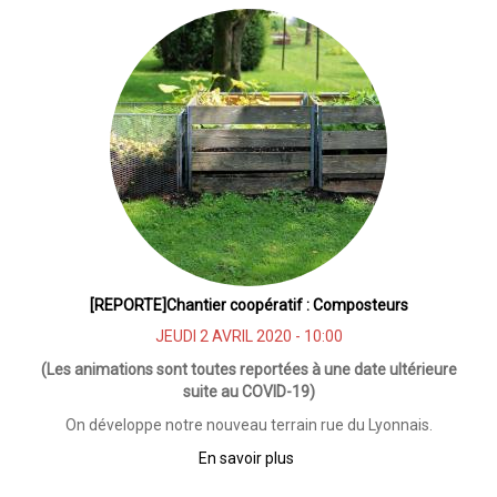
Chantier
coopératif
:
Composteurs
[REPORTE]Chantier coopératif : Composteurs
JEUDI 2 AVRIL 2020 - 10:00
(Les animations sont toutes reportées à une date ultérieure
suite au COVID-19)
On développe notre nouveau terrain rue du Lyonnais.
En savoir plus
sur
[REPORTE]Chantier