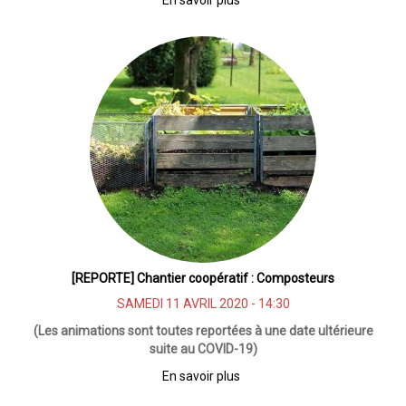
Chantier
participatif
:
On
dessine
le
jardin
[REPORTE] Chantier coopératif : Composteurs
SAMEDI 11 AVRIL 2020 - 14:30
(Les animations sont toutes reportées à une date ultérieure
suite au COVID-19)
En savoir plus
sur
[REPORTE]