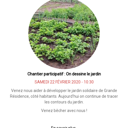
:
On
plante
des
arbres
Chantier participatif : On dessine le jardin
SAMEDI 22 FÉVRIER 2020 - 10:30
Venez nous aider à développer le jardin solidaire de Grande
Résidence, côté habitants. Aujourd'hui on continue de tracer
les contours du jardin.
Venez bêcher avec nous !
En savoir plus
sur